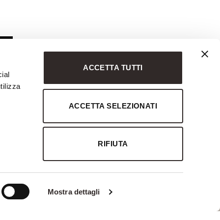
ACCETTA TUTTI
ial
tilizza
ACCETTA SELEZIONATI
RIFIUTA
MARCHIO STORICO
Savio Interiors
Chelini
Notte Fatata
Mostra dettagli
Marchio Storico