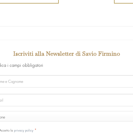
Iscriviti alla Newsletter di Savio Firmino
dica i campi obbligatori
e
ome
ONE
ne
SENSO
*
Accetto la
privacy policy