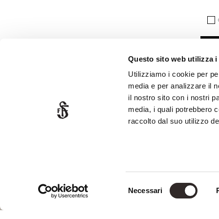
*
*
CAPT
Questo sito web utilizza i
Utilizziamo i cookie per pe
media e per analizzare il n
il nostro sito con i nostri 
media, i quali potrebbero 
raccolto dal suo utilizzo dei
Via Delle Fonti, 10
SOC
50018 Scandicci - FIRENZE
P.Iva 06378770488
Selezione
Ph. +39 055 720466
Necessari
del
info@saviofirmino.com
consenso