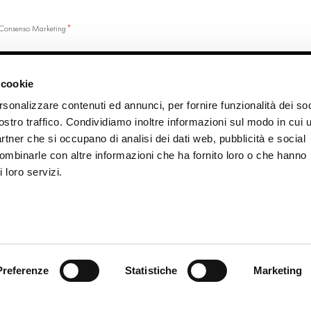
*
Consenso Marketing
CHA
 cookie
rsonalizzare contenuti ed annunci, per fornire funzionalità dei soc
ostro traffico. Condividiamo inoltre informazioni sul modo in cui u
partner che si occupano di analisi dei dati web, pubblicità e social
combinarle con altre informazioni che ha fornito loro o che hanno
 loro servizi.
IAL
INFO
Contacts
Terms and conditions
Privacy Policy
Preferenze
Statistiche
Marketing