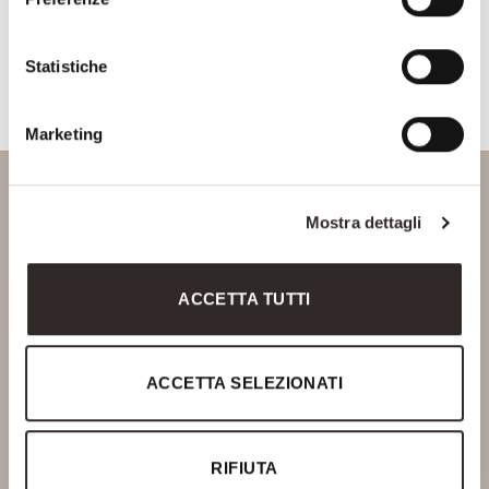
Consenso Marketing
CAPTCHA
Statistiche
Marketing
Mostra dettagli
Via Delle Fonti, 10
50018 Scandicci - FIRENZE
ACCETTA TUTTI
P.Iva 06378770488
Ph. +39 055 720466
info@saviofirmino.com
ACCETTA SELEZIONATI
SOCIAL
RIFIUTA