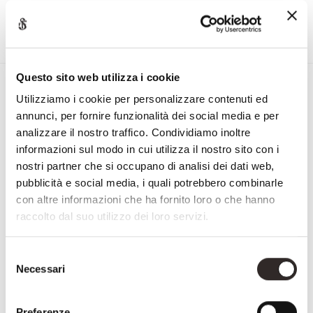
Questo sito web utilizza i cookie
Iscriviti alla Newsletter di
Utilizziamo i cookie per personalizzare contenuti ed
Savio Firmino
annunci, per fornire funzionalità dei social media e per
"
" indica i campi obbligatori
analizzare il nostro traffico. Condividiamo inoltre
informazioni sul modo in cui utilizza il nostro sito con i
Nome
nostri partner che si occupano di analisi dei dati web,
e
pubblicità e social media, i quali potrebbero combinarle
Cognome
con altre informazioni che ha fornito loro o che hanno
Email
raccolto dal suo utilizzo dei loro servizi.
NAZIONE
Selezione
Necessari
del
Nazione
CONSENSO
Accetto la
privacy policy
consenso
Preferenze