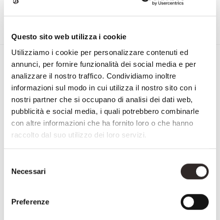
Questo sito web utilizza i cookie
Utilizziamo i cookie per personalizzare contenuti ed
annunci, per fornire funzionalità dei social media e per
Sign up for the Newsletter
analizzare il nostro traffico. Condividiamo inoltre
First
informazioni sul modo in cui utilizza il nostro sito con i
&
nostri partner che si occupano di analisi dei dati web,
Last
Email
pubblicità e social media, i quali potrebbero combinarle
Name
con altre informazioni che ha fornito loro o che hanno
raccolto dal suo utilizzo dei loro servizi.
NAZIONE
Country
Selezione
CONSENSO
I subscribe to the Privacy Policy
Necessari
del
consenso
Marketing Agreement
Preferenze
CAPTCHA