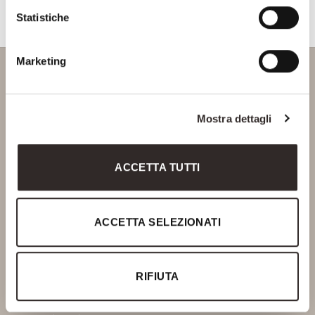
Statistiche
Marketing
Via Delle Fonti, 10
Mostra dettagli
50018 Scandicci - FIRENZE
P.Iva 06378770488
Ph. +39 055 720466
ACCETTA TUTTI
info@saviofirmino.com
SOCIAL
ACCETTA SELEZIONATI
RIFIUTA
Info
Contacts