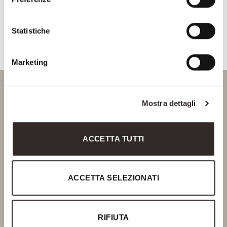
Consenso Marketing
CAPTCHA
Statistiche
Marketing
Mostra dettagli
Via Delle Fonti, 10
50018 Scandicci - FIRENZE
ACCETTA TUTTI
P.Iva 06378770488
Ph. +39 055 720466
info@saviofirmino.com
ACCETTA SELEZIONATI
SOCIAL
RIFIUTA