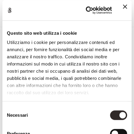
Questo sito web utilizza i cookie
Iscriviti alla Newsletter di
Utilizziamo i cookie per personalizzare contenuti ed
Savio Firmino
annunci, per fornire funzionalità dei social media e per
"
" indica i campi obbligatori
analizzare il nostro traffico. Condividiamo inoltre
informazioni sul modo in cui utilizza il nostro sito con i
Nome
nostri partner che si occupano di analisi dei dati web,
e
pubblicità e social media, i quali potrebbero combinarle
Cognome
con altre informazioni che ha fornito loro o che hanno
Email
raccolto dal suo utilizzo dei loro servizi.
NAZIONE
Selezione
Necessari
del
Nazione
CONSENSO
Accetto la
privacy policy
consenso
Preferenze