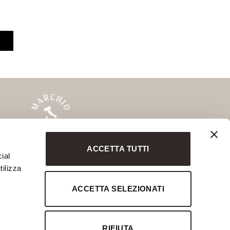
ACCETTA TUTTI
MARCHIO STORICO
ial
Savio Interiors
tilizza
Chelini
ACCETTA SELEZIONATI
Notte Fatata
Marchio Storico
RIFIUTA