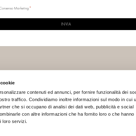
*
Consenso Marketing
CHA
 cookie
IAL
INFO
rsonalizzare contenuti ed annunci, per fornire funzionalità dei soc
Contacts
ostro traffico. Condividiamo inoltre informazioni sul modo in cui u
Terms and conditions
partner che si occupano di analisi dei dati web, pubblicità e social
Privacy Policy
combinarle con altre informazioni che ha fornito loro o che hanno
 loro servizi.