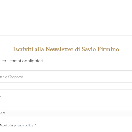
Iscriviti alla Newsletter di Savio Firmino
dica i campi obbligatori
e
ome
ONE
ne
SENSO
*
Accetto la
privacy policy