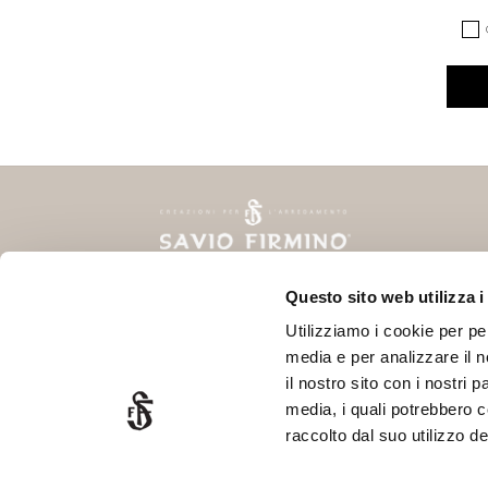
*
*
CAPT
Questo sito web utilizza i
Via Delle Fonti, 10
SOC
Utilizziamo i cookie per pe
50018 Scandicci - FIRENZE
media e per analizzare il n
P.Iva 06378770488
il nostro sito con i nostri 
Ph. +39 055 720466
media, i quali potrebbero 
info@saviofirmino.com
raccolto dal suo utilizzo dei