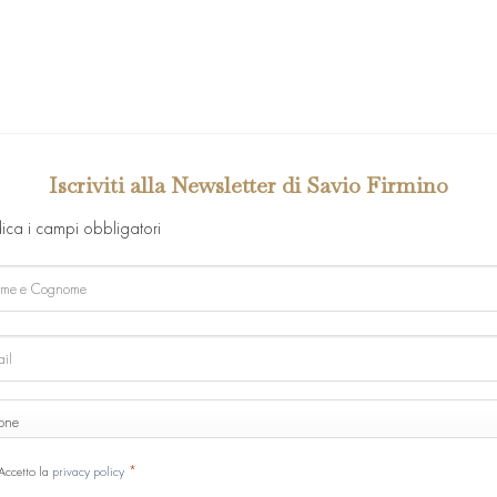
Iscriviti alla Newsletter di Savio Firmino
dica i campi obbligatori
e
ome
ONE
ne
SENSO
*
Accetto la
privacy policy