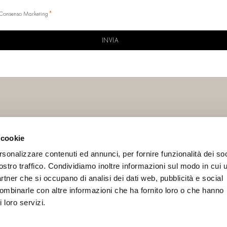
*
Consenso Marketing
CHA
 cookie
IAL
INFO
rsonalizzare contenuti ed annunci, per fornire funzionalità dei soc
Contacts
ostro traffico. Condividiamo inoltre informazioni sul modo in cui u
Terms and conditions
partner che si occupano di analisi dei dati web, pubblicità e social
Privacy Policy
combinarle con altre informazioni che ha fornito loro o che hanno
 loro servizi.