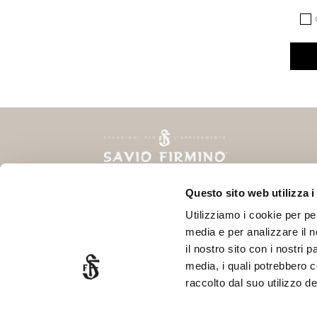
*
*
CAPT
Questo sito web utilizza i
Via Delle Fonti, 10
SOC
Utilizziamo i cookie per pe
50018 Scandicci - FIRENZE
media e per analizzare il n
P.Iva 06378770488
il nostro sito con i nostri 
Ph. +39 055 720466
media, i quali potrebbero 
info@saviofirmino.com
raccolto dal suo utilizzo dei