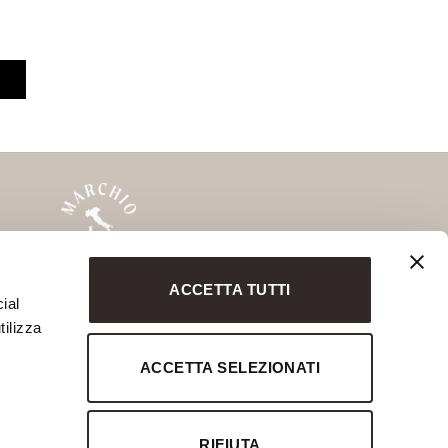
ACCETTA TUTTI
MARCHIO STORICO
ial
Savio Interiors
tilizza
Chelini
ACCETTA SELEZIONATI
Notte Fatata
Marchio Storico
RIFIUTA