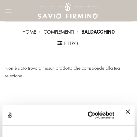
Skip
to
content
HOME
COMPLEMENTI
/
/
BALDACCHINO
FILTRO
Non è stato trovato nessun prodotto che corrisponde alla tua
selezione.
Iscriviti alla Newsletter di
Savio Firmino
"
" indica i campi obbligatori