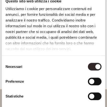
Questo sito web utilizza i cookie
Nome
Utilizziamo i cookie per personalizzare contenuti ed
e
annunci, per fornire funzionalità dei social media e per
Cognome
Email
analizzare il nostro traffico. Condividiamo inoltre
informazioni sul modo in cui utilizza il nostro sito con i
nostri partner che si occupano di analisi dei dati web,
NAZIONE
pubblicità e social media, i quali potrebbero combinarle
con altre informazioni che ha fornito loro o che hanno
Nazione
CONSENSO
Accetto la
privacy policy
raccolto dal suo utilizzo dei loro servizi.
Consenso Marketing
Selezione
Necessari
del
CAPTCHA
consenso
Preferenze
Statistiche