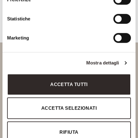
Consenso Marketing
CAPTCHA
Statistiche
Marketing
Mostra dettagli
Via Delle Fonti, 10
50018 Scandicci - FIRENZE
ACCETTA TUTTI
P.Iva 06378770488
Ph. +39 055 720466
info@saviofirmino.com
ACCETTA SELEZIONATI
SOCIAL
RIFIUTA