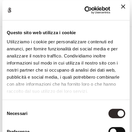
Questo sito web utilizza i cookie
Iscriviti alla Newsletter di
Utilizziamo i cookie per personalizzare contenuti ed
Savio Firmino
annunci, per fornire funzionalità dei social media e per
"
" indica i campi obbligatori
analizzare il nostro traffico. Condividiamo inoltre
informazioni sul modo in cui utilizza il nostro sito con i
Nome
nostri partner che si occupano di analisi dei dati web,
e
pubblicità e social media, i quali potrebbero combinarle
Cognome
con altre informazioni che ha fornito loro o che hanno
Email
raccolto dal suo utilizzo dei loro servizi.
NAZIONE
Selezione
Necessari
del
Nazione
CONSENSO
Accetto la
privacy policy
consenso
Preferenze