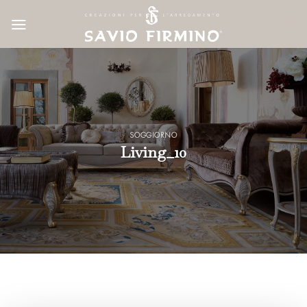
Skip
to
content
SOGGIORNO
Living_10