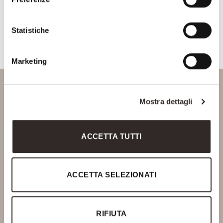
Consenso Marketing
CAPTCHA
Statistiche
Marketing
Mostra dettagli
Via Delle Fonti, 10
50018 Scandicci - FIRENZE
ACCETTA TUTTI
P.Iva 06378770488
Ph. +39 055 720466
info@saviofirmino.com
ACCETTA SELEZIONATI
SOCIAL
RIFIUTA