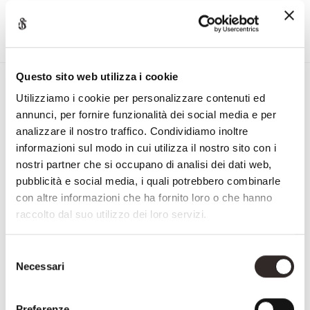
Questo sito web utilizza i cookie
Iscriviti alla Newsletter di
Utilizziamo i cookie per personalizzare contenuti ed
Savio Firmino
annunci, per fornire funzionalità dei social media e per
"
" indica i campi obbligatori
analizzare il nostro traffico. Condividiamo inoltre
informazioni sul modo in cui utilizza il nostro sito con i
Nome
nostri partner che si occupano di analisi dei dati web,
e
pubblicità e social media, i quali potrebbero combinarle
Cognome
con altre informazioni che ha fornito loro o che hanno
Email
raccolto dal suo utilizzo dei loro servizi.
NAZIONE
Selezione
Necessari
del
Nazione
CONSENSO
Accetto la
privacy policy
consenso
Preferenze