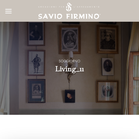
Skip
to
content
SOGGIORNO
Living_11