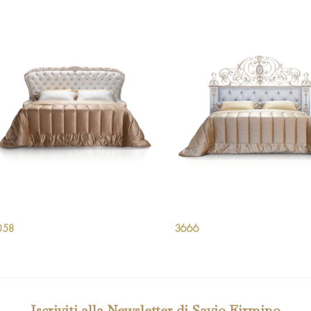
058
3666
Iscriviti alla Newsletter di Savio Firmino