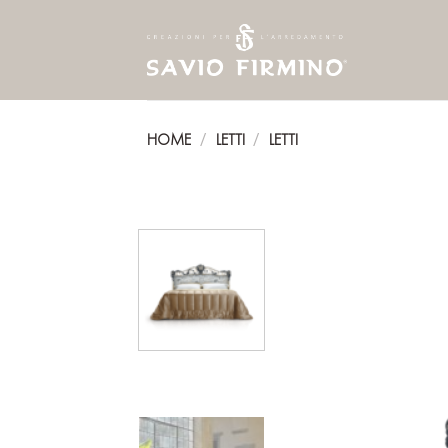
Skip
to
content
HOME
LETTI
LETTI
/
/