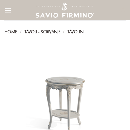
Skip
to
content
HOME
TAVOLI - SCRIVANIE
TAVOLINI
/
/