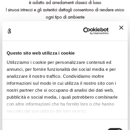
è adatto ad arredamenti classici di lusso
I sinuosi intrecci e gli autentici dettagli consentono di rendere unico
ogni tipo di ambiente
È una bellissima creazione artistica fatta a mano firmata Savio
Firmino
Il tavolo è personalizzabile nei minimi dettagli
Questo sito web utilizza i cookie
RICHIEDI INFORMAZIONI
Utilizziamo i cookie per personalizzare contenuti ed
annunci, per fornire funzionalità dei social media e per
analizzare il nostro traffico. Condividiamo inoltre
informazioni sul modo in cui utilizza il nostro sito con i
nostri partner che si occupano di analisi dei dati web,
pubblicità e social media, i quali potrebbero combinarle
PRODOTTI CORRELATI
con altre informazioni che ha fornito loro o che hanno
raccolto dal suo utilizzo dei loro servizi.
Selezione