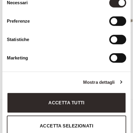
Necessari
del
consenso
Preferenze
Statistiche
Marketing
3598
3599
Mostra dettagli
ACCETTA TUTTI
Iscriviti alla Newsletter di
Savio Firmino
ACCETTA SELEZIONATI
"
" indica i campi obbligatori