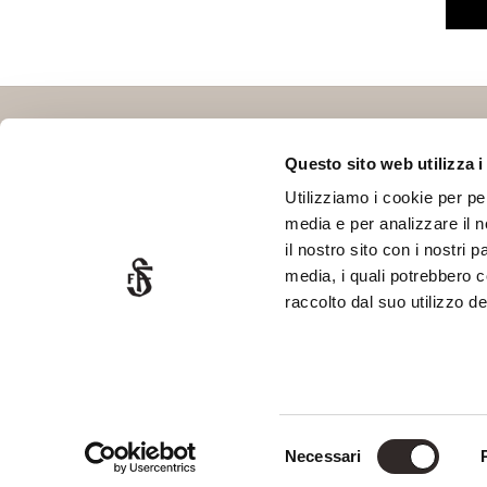
Questo sito web utilizza i
Utilizziamo i cookie per pe
media e per analizzare il n
Via Delle Fonti, 10
SOC
il nostro sito con i nostri 
50018 Scandicci - FIRENZE
media, i quali potrebbero 
P.Iva 06378770488
raccolto dal suo utilizzo dei
Ph. +39 055 720466
info@saviofirmino.com
Selezione
Necessari
del