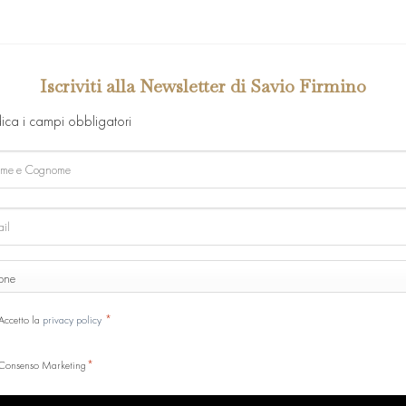
Iscriviti alla Newsletter di Savio Firmino
dica i campi obbligatori
e
ome
ONE
ne
SENSO
*
Accetto la
privacy policy
*
Consenso Marketing
CHA