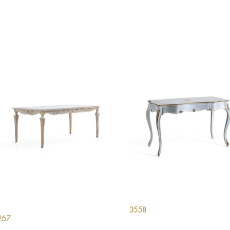
3558
267