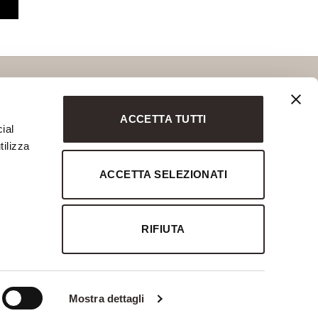
ACCETTA TUTTI
ial
tilizza
MARCHIO STORICO
ACCETTA SELEZIONATI
Savio Interiors
Chelini
Notte Fatata
Marchio Storico
RIFIUTA
Mostra dettagli