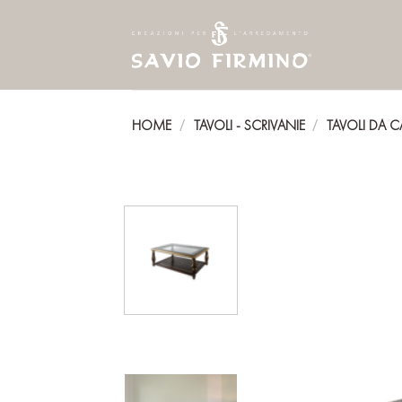
Skip
to
content
HOME
TAVOLI - SCRIVANIE
TAVOLI DA C
/
/