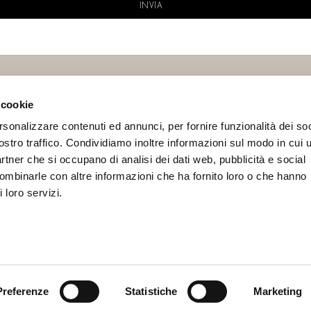
 cookie
rsonalizzare contenuti ed annunci, per fornire funzionalità dei soc
ostro traffico. Condividiamo inoltre informazioni sul modo in cui u
IAL
INFO
partner che si occupano di analisi dei dati web, pubblicità e social
Contacts
combinarle con altre informazioni che ha fornito loro o che hanno
Terms and conditions
 loro servizi.
Privacy Policy
Preferenze
Statistiche
Marketing