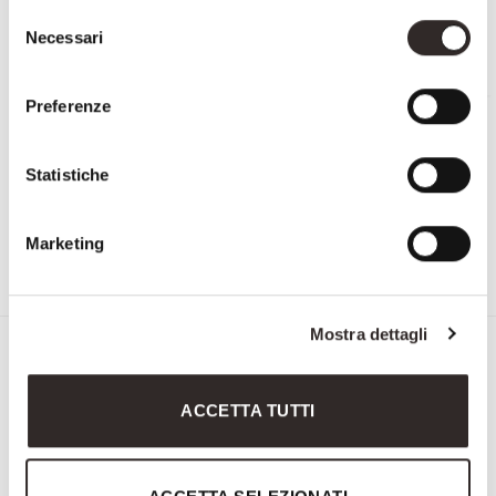
Selezione
Necessari
del
consenso
Preferenze
Statistiche
3239
3293
Marketing
Mostra dettagli
Iscriviti alla Newsletter di
Savio Firmino
ACCETTA TUTTI
"
" indica i campi obbligatori
Nome