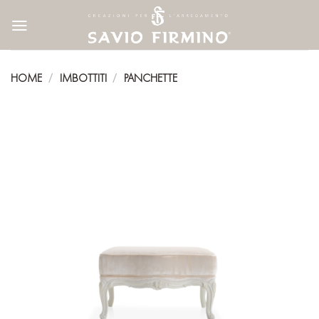
Skip
to
content
HOME
IMBOTTITI
PANCHETTE
/
/