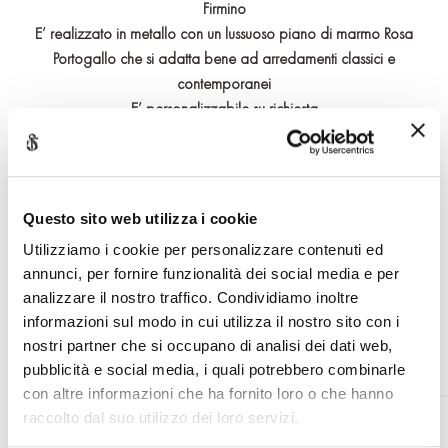
Firmino
E’ realizzato in metallo con un lussuoso piano di marmo Rosa
Portogallo che si adatta bene ad arredamenti classici e
contemporanei
E’ personalizzabile su richiesta
Effettua il login o registrati per accedere a contenuti riservati
Questo sito web utilizza i cookie
Utilizziamo i cookie per personalizzare contenuti ed
RICHIEDI INFORMAZIONI
annunci, per fornire funzionalità dei social media e per
analizzare il nostro traffico. Condividiamo inoltre
informazioni sul modo in cui utilizza il nostro sito con i
nostri partner che si occupano di analisi dei dati web,
pubblicità e social media, i quali potrebbero combinarle
con altre informazioni che ha fornito loro o che hanno
PRODOTTI CORRELATI
raccolto dal suo utilizzo dei loro servizi.