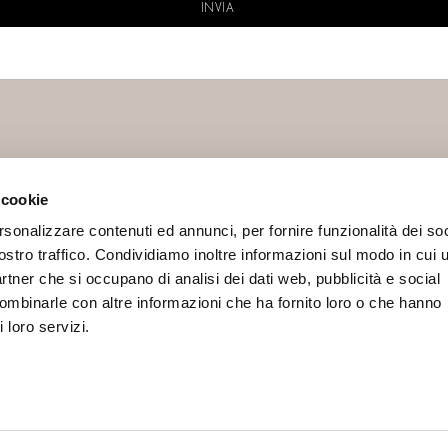
 cookie
IAL
INFO
rsonalizzare contenuti ed annunci, per fornire funzionalità dei soc
Contacts
ostro traffico. Condividiamo inoltre informazioni sul modo in cui u
Terms and conditions
partner che si occupano di analisi dei dati web, pubblicità e social
Privacy Policy
combinarle con altre informazioni che ha fornito loro o che hanno
 loro servizi.