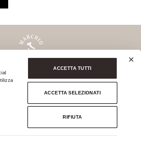
ACCETTA TUTTI
MARCHIO STORICO
ial
Savio Interiors
tilizza
Chelini
ACCETTA SELEZIONATI
Notte Fatata
Marchio Storico
RIFIUTA