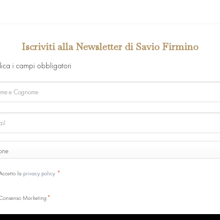
Iscriviti alla Newsletter di Savio Firmino
dica i campi obbligatori
e
ome
ONE
ne
SENSO
*
Accetto la
privacy policy
*
Consenso Marketing
CHA