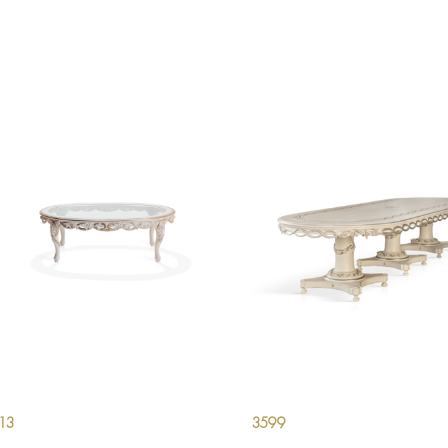
13
3599