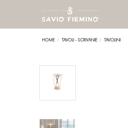
Skip
to
content
HOME
TAVOLI - SCRIVANIE
TAVOLINI
/
/