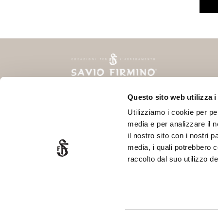
Questo sito web utilizza i
Via Delle Fonti, 10
SOC
Utilizziamo i cookie per pe
50018 Scandicci - FIRENZE
media e per analizzare il n
P.Iva 06378770488
il nostro sito con i nostri 
Ph. +39 055 720466
media, i quali potrebbero 
info@saviofirmino.com
raccolto dal suo utilizzo dei