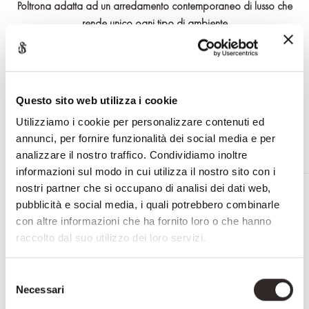
Poltrona adatta ad un arredamento contemporaneo di lusso che
rende unico ogni tipo di ambiente
La poltrona è personalizzabile nei minimi dettagli
RICHIEDI INFORMAZIONI
Questo sito web utilizza i cookie
Utilizziamo i cookie per personalizzare contenuti ed
annunci, per fornire funzionalità dei social media e per
analizzare il nostro traffico. Condividiamo inoltre
informazioni sul modo in cui utilizza il nostro sito con i
PRODOTTI CORRELATI
nostri partner che si occupano di analisi dei dati web,
pubblicità e social media, i quali potrebbero combinarle
con altre informazioni che ha fornito loro o che hanno
raccolto dal suo utilizzo dei loro servizi.
Selezione
Necessari
del
consenso