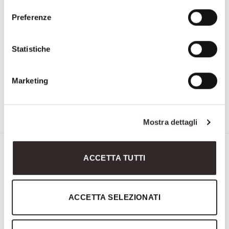
Preferenze
Statistiche
Marketing
3132
3238
Mostra dettagli
Iscriviti alla Newsletter di
ACCETTA TUTTI
Savio Firmino
"
" indica i campi obbligatori
ACCETTA SELEZIONATI
Nome
e