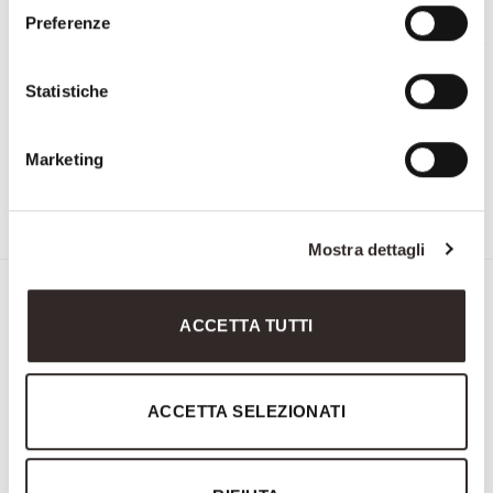
Preferenze
Statistiche
Marketing
3239
3293
Mostra dettagli
Iscriviti alla Newsletter di
ACCETTA TUTTI
Savio Firmino
"
" indica i campi obbligatori
ACCETTA SELEZIONATI
Nome
e
Cognome
Email