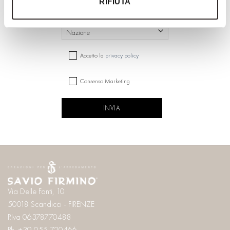
RIFIUTA
NAZIONE
Nazione
CONSENSO
Accetto la
privacy policy
Consenso Marketing
CAPTCHA
Via Delle Fonti, 10
50018 Scandicci - FIRENZE
P.Iva 06378770488
Ph. +39 055 720466