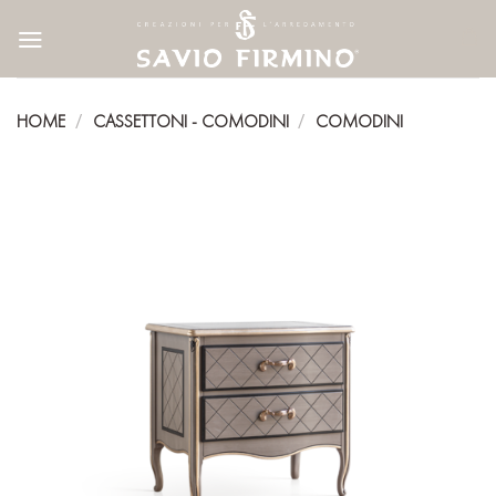
Skip
to
content
HOME
CASSETTONI - COMODINI
COMODINI
/
/