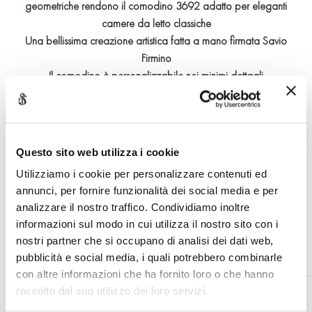
geometriche rendono il comodino 3692 adatto per eleganti
camere da letto classiche
Una bellissima creazione artistica fatta a mano firmata Savio
Firmino
Il comodino è personalizzabile nei minimi dettagli
Effettua il login o registrati per accedere ai contenuti riservati
Questo sito web utilizza i cookie
Utilizziamo i cookie per personalizzare contenuti ed
RICHIEDI INFORMAZIONI
annunci, per fornire funzionalità dei social media e per
analizzare il nostro traffico. Condividiamo inoltre
informazioni sul modo in cui utilizza il nostro sito con i
nostri partner che si occupano di analisi dei dati web,
pubblicità e social media, i quali potrebbero combinarle
con altre informazioni che ha fornito loro o che hanno
PRODOTTI CORRELATI
raccolto dal suo utilizzo dei loro servizi.