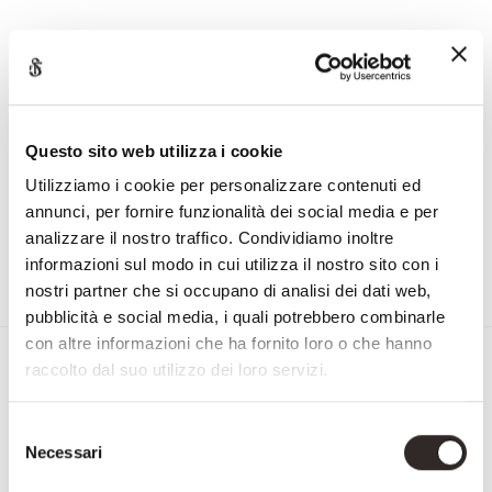
3125
ENQUIRE
Questo sito web utilizza i cookie
Utilizziamo i cookie per personalizzare contenuti ed
annunci, per fornire funzionalità dei social media e per
analizzare il nostro traffico. Condividiamo inoltre
informazioni sul modo in cui utilizza il nostro sito con i
Show
nostri partner che si occupano di analisi dei dati web,
more
pubblicità e social media, i quali potrebbero combinarle
con altre informazioni che ha fornito loro o che hanno
raccolto dal suo utilizzo dei loro servizi.
Sign up for the Newsletter
First
Selezione
&
Necessari
del
Last
Email
consenso
Name