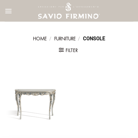
Skip
to
content
HOME
FURNITURE
/
/
CONSOLE
FILTER