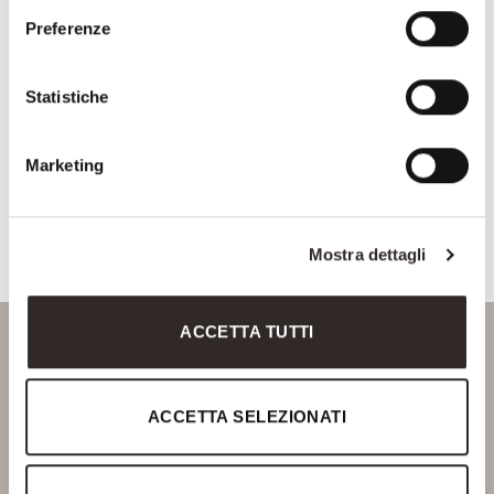
Preferenze
NAZIONE
Country
Statistiche
CONSENSO
I subscribe to the Privacy Policy
Marketing
Marketing Agreement
CAPTCHA
Mostra dettagli
ACCETTA TUTTI
Via Delle Fonti, 10
ACCETTA SELEZIONATI
50018 Scandicci - FIRENZE
P.Iva 06378770488
Ph. +39 055 720466