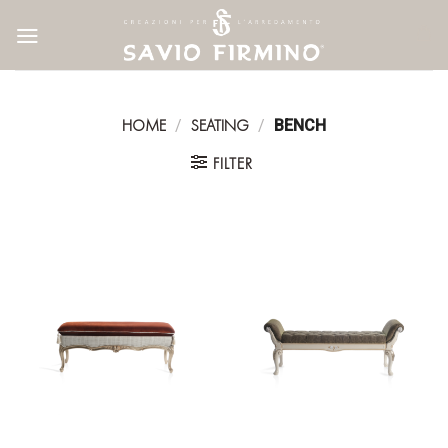
Skip
to
content
HOME
SEATING
/
/
BENCH
FILTER