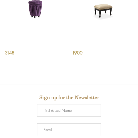
3148
1900
Sign up for the Newsletter
First
&
Last
Email
Name