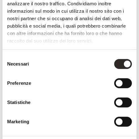
analizzare il nostro traffico. Condividiamo inoltre
informazioni sul modo in cui utilizza il nostro sito con i
3662
3652
nostri partner che si occupano di analisi dei dati web,
pubblicità e social media, i quali potrebbero combinarle
con altre informazioni che ha fornito loro o che hanno
raccolto dal suo utilizzo dei loro servizi.
Selezione
Necessari
del
consenso
Preferenze
Statistiche
3583
3391
Marketing