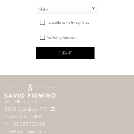
NAZIONE
Country
CONSENSO
I subscribe to the Privacy Policy
Marketing Agreement
CAPTCHA
Via Delle Fonti, 10
50018 Scandicci - FIRENZE
P.Iva 06378770488
Ph. +39 055 720466
info@saviofirmino.com