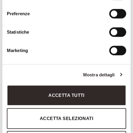
consenso
Preferenze
Statistiche
Marketing
3026
3677
Mostra dettagli
ACCETTA TUTTI
Iscriviti alla Newsletter di
Savio Firmino
"
" indica i campi obbligatori
ACCETTA SELEZIONATI
Nome