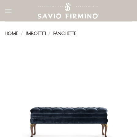
Skip
to
content
HOME
IMBOTTITI
PANCHETTE
/
/