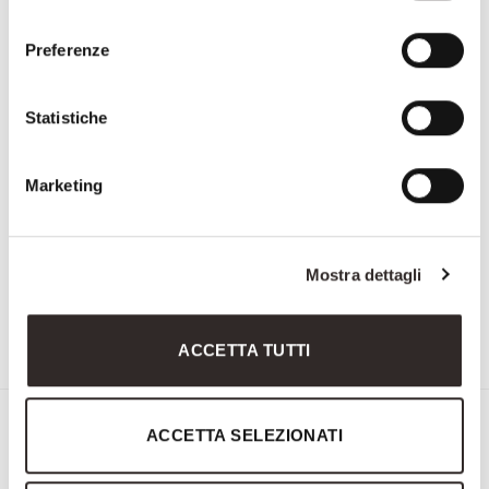
consenso
Preferenze
Statistiche
Marketing
Mostra dettagli
1827
ACCETTA TUTTI
Sign up for the Newsletter
ACCETTA SELEZIONATI
First