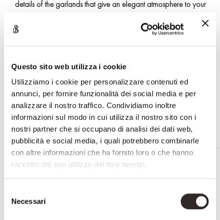
details of the garlands that give an elegant atmosphere to your
bedroom area
The bed handmade by Italian craftsmen is perfect for your classic
and contemporary luxury bedroom
The bed can be customized upon request
Questo sito web utilizza i cookie
RICHIEDI INFORMAZIONI
Utilizziamo i cookie per personalizzare contenuti ed
annunci, per fornire funzionalità dei social media e per
analizzare il nostro traffico. Condividiamo inoltre
informazioni sul modo in cui utilizza il nostro sito con i
nostri partner che si occupano di analisi dei dati web,
pubblicità e social media, i quali potrebbero combinarle
con altre informazioni che ha fornito loro o che hanno
RELATED PRODUCTS
raccolto dal suo utilizzo dei loro servizi.
Selezione
Necessari
del
consenso