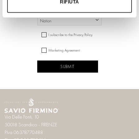
RIFIUTA
Name
NAZIONE
Country
CONSENSO
I subscribe to the Privacy Policy
Marketing Agreement
CAPTCHA
Via Delle Fonti, 10
50018 Scandicci - FIRENZE
P.Iva 06378770488