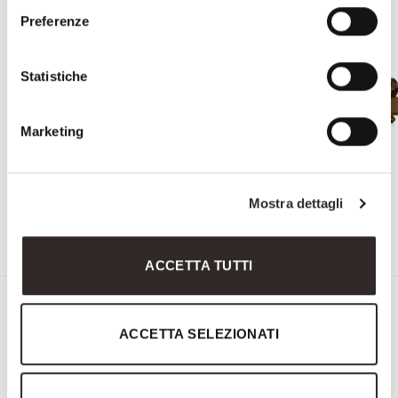
Preferenze
Statistiche
Marketing
Mostra dettagli
1696
3629
ACCETTA TUTTI
Sign up for the Newsletter
ACCETTA SELEZIONATI
First
&
Last
Email