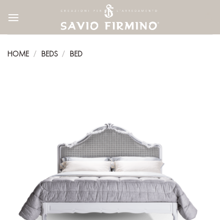
Skip
to
content
HOME
BEDS
BED
/
/