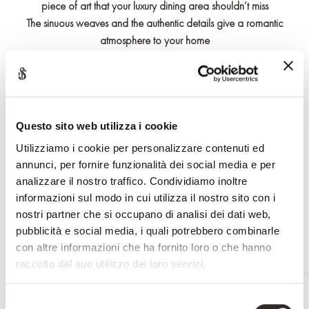
piece of art that your luxury dining area shouldn’t miss
The sinuous weaves and the authentic details give a romantic
atmosphere to your home
It is an artful handmade creation by Savio Firmino
The table can be customized upon request
Effettua il login o registrati per accedere a contenuti riservati
Questo sito web utilizza i cookie
Utilizziamo i cookie per personalizzare contenuti ed
annunci, per fornire funzionalità dei social media e per
RICHIEDI INFORMAZIONI
analizzare il nostro traffico. Condividiamo inoltre
informazioni sul modo in cui utilizza il nostro sito con i
nostri partner che si occupano di analisi dei dati web,
pubblicità e social media, i quali potrebbero combinarle
con altre informazioni che ha fornito loro o che hanno
raccolto dal suo utilizzo dei loro servizi.
RELATED PRODUCTS
Selezione