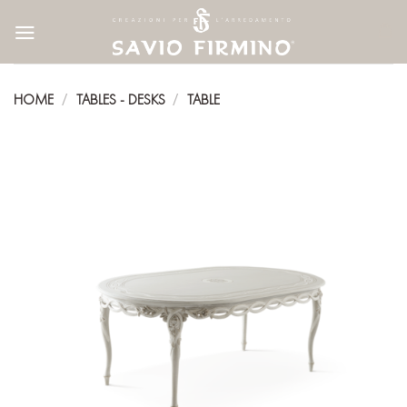
Skip
to
content
HOME
TABLES - DESKS
TABLE
/
/