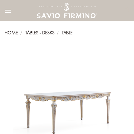
Skip
to
content
HOME
TABLES - DESKS
TABLE
/
/