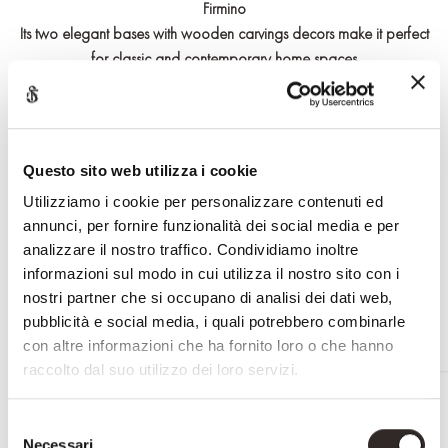
Firmino
Its two elegant bases with wooden carvings decors make it perfect
for classic and contemporary home spaces
It is also available in custom size upon request
Effettua il login o registrati per accedere a contenuti riservati
Questo sito web utilizza i cookie
Utilizziamo i cookie per personalizzare contenuti ed
annunci, per fornire funzionalità dei social media e per
RICHIEDI INFORMAZIONI
analizzare il nostro traffico. Condividiamo inoltre
informazioni sul modo in cui utilizza il nostro sito con i
nostri partner che si occupano di analisi dei dati web,
pubblicità e social media, i quali potrebbero combinarle
con altre informazioni che ha fornito loro o che hanno
raccolto dal suo utilizzo dei loro servizi.
RELATED PRODUCTS
Selezione
Necessari